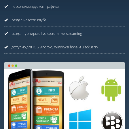
персонализируемая графика
раздел новости клуба
раздел турниры с live-score и live-streaming
доступно для iOS, Android, WindowsPhone и BlackBerry