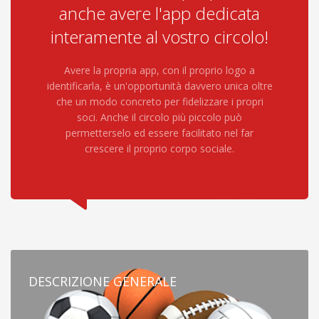
anche avere l'app dedicata
interamente al vostro circolo!
Avere la propria app, con il proprio logo a
identificarla, è un'opportunità davvero unica oltre
che un modo concreto per fidelizzare i propri
soci. Anche il circolo più piccolo può
permetterselo ed essere facilitato nel far
crescere il proprio corpo sociale.
DESCRIZIONE GENERALE