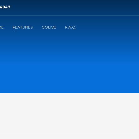
04947
ME
FEATURES
GOLIVE
F.A.Q.